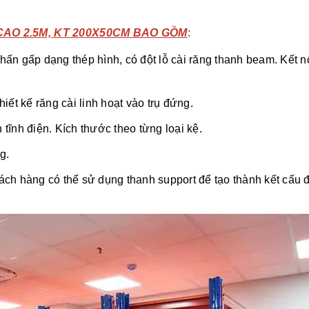
CAO 2.5M, KT 200X50CM BAO GỒM
:
ấn gấp dạng thép hình, có đột lỗ cài răng thanh beam. Kết n
iết kế răng cài linh hoạt vào trụ đứng.
tĩnh điện. Kích thước theo từng loại kệ.
g.
ch hàng có thể sử dụng thanh support để tạo thành kết cấu đỡ