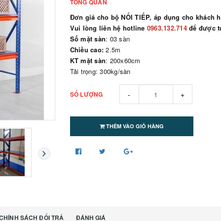
TỔNG QUAN
Đơn giá cho bộ NỐI TIẾP, áp dụng cho khách h
Vui lòng liên hệ hotline
0963.132.714
để được t
Số mặt sàn
: 03 sàn
Chiều cao:
2.5m
KT mặt sàn
: 200x60cm
Tải trọng: 300kg/sàn
-
+
SỐ LƯỢNG
THÊM VÀO GIỎ HÀNG
CHÍNH SÁCH ĐỔI TRẢ
ĐÁNH GIÁ