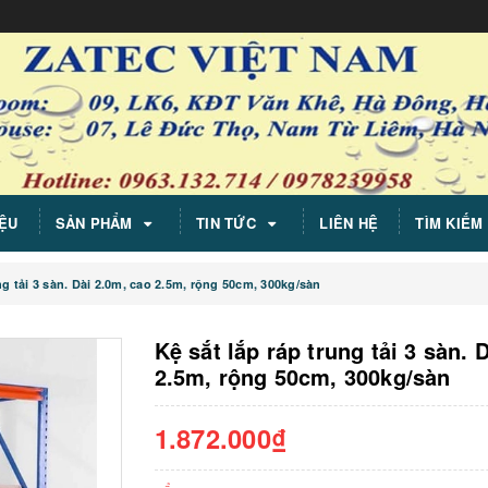
IỆU
SẢN PHẨM
TIN TỨC
LIÊN HỆ
TÌM KIẾM
ng tải 3 sàn. Dài 2.0m, cao 2.5m, rộng 50cm, 300kg/sàn
Kệ sắt lắp ráp trung tải 3 sàn. 
2.5m, rộng 50cm, 300kg/sàn
1.872.000₫