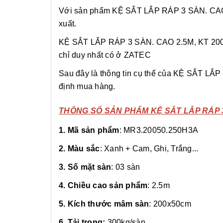
Với sản phẩm KỆ SẮT LẮP RÁP 3 SÀN. CAO 2.
xuất.
KỆ SẮT LẮP RÁP 3 SÀN. CAO 2.5M, KT 200X50
chỉ duy nhất có ở ZATEC
Sau đây là thông tin cụ thể của KỆ SẮT LẮP
định mua hàng.
THÔNG SỐ SẢN PHẨM KỆ SẮT LẮP RÁP 3
1. Mã sản phẩm
: MR3.20050.250H3A
2. Màu sắc
: Xanh + Cam, Ghi, Trắng...
3. Số mặt sàn
: 03 sàn
4. Chiều cao sản phẩm
: 2.5m
5. Kích thước mâm sàn
: 200x50cm
6. Tải trọng:
300kg/sàn