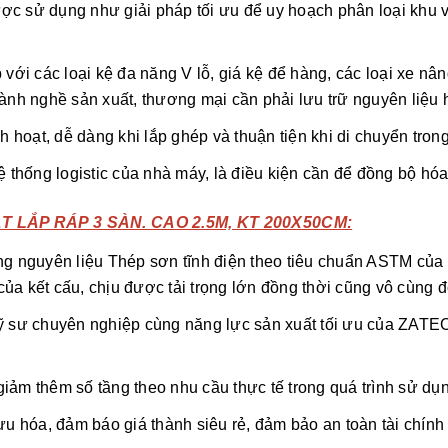
 được sử dụng như giải pháp tối ưu để uy hoạch phân loại kh
với các loại kệ đa năng V lỗ, giá kệ để hàng, các loại xe nân
gành nghề sản xuất, thương mại cần phải lưu trữ nguyên liệu
h hoạt, dễ dàng khi lắp ghép và thuận tiện khi di chuyển tron
ệ thống logistic của nhà máy, là điều kiện cần để đồng bộ hóa
 LẮP RÁP 3 SÀN. CAO 2.5M, KT 200X50CM:
ằng nguyên liệu Thép sơn tĩnh điện theo tiêu chuẩn ASTM củ
a kết cấu, chịu được tải trọng lớn đồng thời cũng vô cùng đơn
kỹ sư chuyên nghiệp cùng năng lực sản xuất tối ưu của ZATE
 giảm thêm số tầng theo nhu cầu thực tế trong quá trình sử dụ
ưu hóa, đảm báo giá thành siêu rẻ, đảm bảo an toàn tài chín