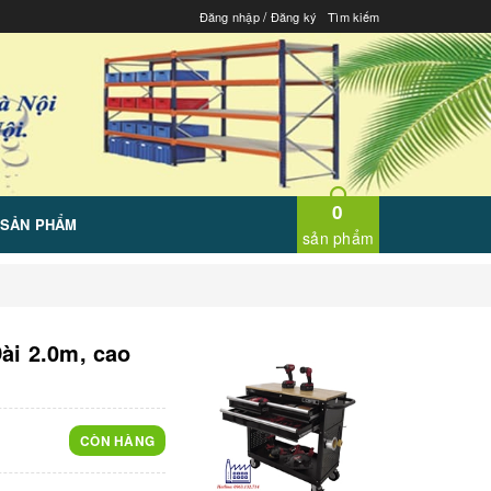
/
Đăng nhập
Đăng ký
Tìm kiếm
0
 SẢN PHẨM
sản phẩm
Dài 2.0m, cao
CÒN HÀNG