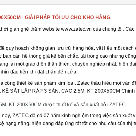
200X50CM - GIẢI PHÁP TỐI ƯU CHO KHO HÀNG
ời gian ghé thăm website www.zatec.vn của chúng tôi. Các b
đề quy hoạch không gian lưu trữ hàng hóa, vật liệu một cách
c bạn cần hệ thống giá kệ bền chắc, tải trọng cao nhưng cũng 
g lại một giao diện thân thiện, chuyên nghiệp nhất, hiện đ
nhìn đầu tiên khi đặt chân đến cửa.
gia công thiết kế sản phẩm kim loại, Zatec thấu hiểu mọi vấn 
ó và KỆ SẮT LẮP RÁP 3 SÀN. CAO 2.5M, KT 200X50CM Chính x
, KT 200X50CM được thiết kế và sản xuất bởi ZATEC.
i nay, ZATEC đã có 07 năm kinh nghiệm trong việc sản xuất v
và kệ hạng nặng. hiện đang đáp ứng rất tốt cho nhu cầu của th