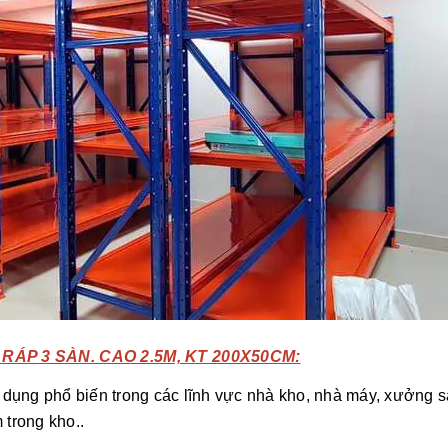
ÁP 3 SÀN. CAO 2.5M, KT 200X50CM:
g dụng phổ biến trong các lĩnh vực nhà kho, nhà máy, xưởng s
 trong kho..