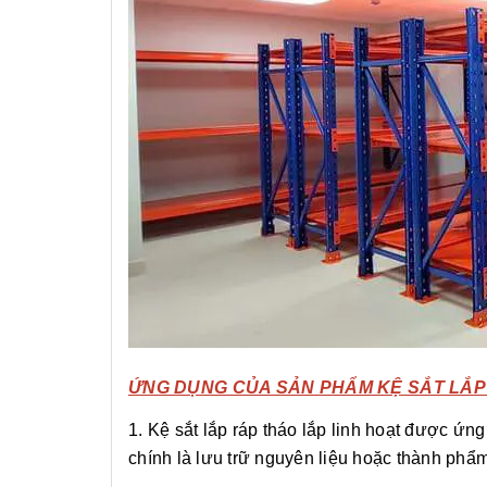
ỨNG DỤNG CỦA SẢN PHẨM KỆ SẮT LẮP R
1. Kệ sắt lắp ráp tháo lắp linh hoạt được ứn
chính là lưu trữ nguyên liệu hoặc thành phẩm