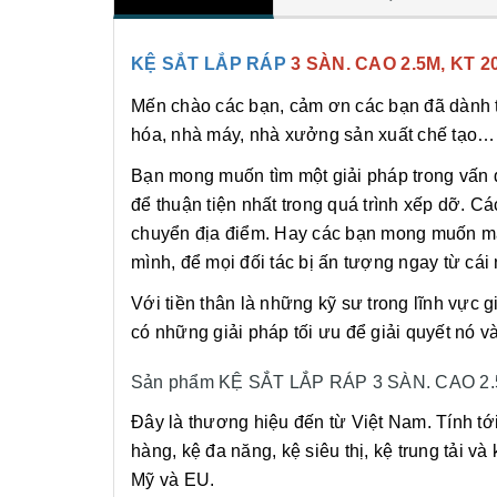
KỆ SẮT LẮP RÁP
3 SÀN. CAO 2.5M, KT 
Mến chào các bạn, cảm ơn các bạn đã dành th
hóa, nhà máy, nhà xưởng sản xuất chế tạo…
Bạn mong muốn tìm một giải pháp trong vấn 
để thuận tiện nhất trong quá trình xếp dỡ. Cá
chuyển địa điểm. Hay các bạn mong muốn man
mình, để mọi đối tác bị ấn tượng ngay từ cái 
Với tiền thân là những kỹ sư trong lĩnh vực 
có những giải pháp tối ưu để giải quyết n
Sản phẩm KỆ SẮT LẮP RÁP 3 SÀN. CAO 2.5M
Đây là thương hiệu đến từ Việt Nam. Tính tớ
hàng, kệ đa năng, kệ siêu thị, kệ trung tải 
Mỹ và EU.